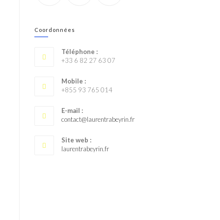
Coordonnées
Téléphone :
+33 6 82 27 63 07
Mobile :
+855 93 765 014
E-mail :
contact@laurentrabeyrin.fr
Site web :
laurentrabeyrin.fr