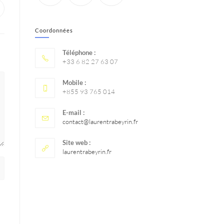
Coordonnées
Téléphone :
+33 6 82 27 63 07
Mobile :
+855 93 765 014
E-mail :
contact@laurentrabeyrin.fr
Site web :
laurentrabeyrin.fr