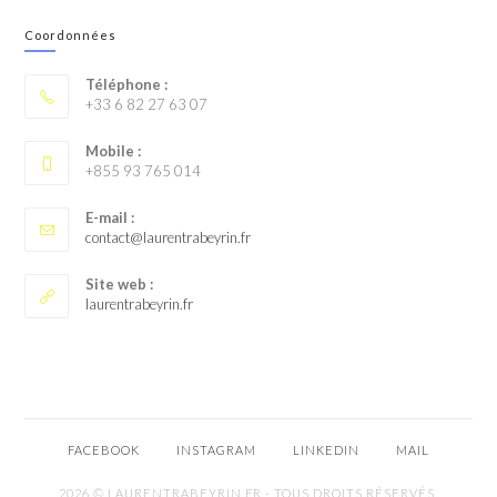
Coordonnées
Téléphone :
+33 6 82 27 63 07
Mobile :
+855 93 765 014
E-mail :
contact@laurentrabeyrin.fr
Site web :
laurentrabeyrin.fr
FACEBOOK
INSTAGRAM
LINKEDIN
MAIL
2026 © LAURENTRABEYRIN.FR - TOUS DROITS RÉSERVÉS.