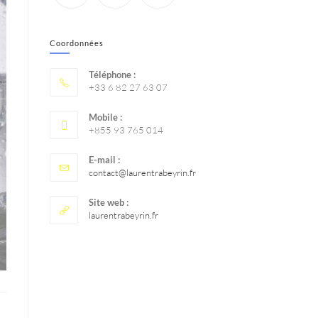
Coordonnées
Téléphone :
+33 6 82 27 63 07
Mobile :
+855 93 765 014
E-mail :
contact@laurentrabeyrin.fr
Site web :
laurentrabeyrin.fr