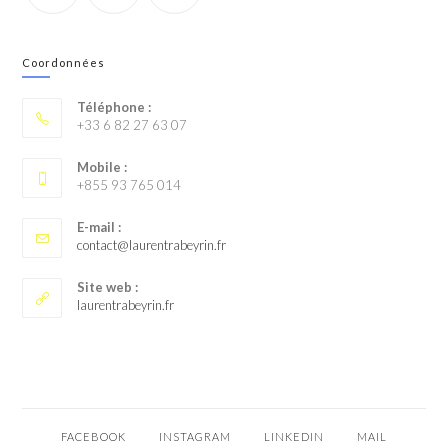
Coordonnées
Téléphone :
+33 6 82 27 63 07
Mobile :
+855 93 765 014
E-mail :
contact@laurentrabeyrin.fr
Site web :
laurentrabeyrin.fr
FACEBOOK
INSTAGRAM
LINKEDIN
MAIL